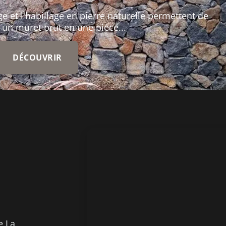
age et l'habillage en pierre naturelle permettent de
 un muret brut en une pièce...
DÉCOUVRIR
e La