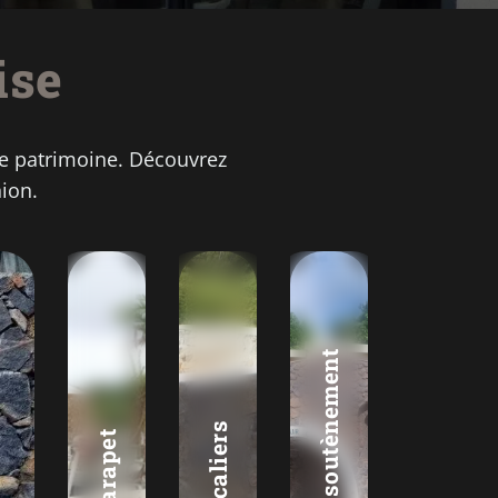
ise
re patrimoine. Découvrez
ion.
Murs de soutènement
Escaliers
Parapet